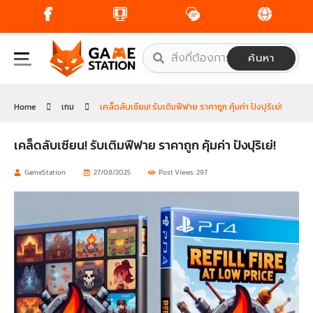
Skip
to
content
ค้นหา
Home
เกม
เคล็ดลับเซียน! รับเติมฟีฟาย ราคาถูก คุ้มค่า ปังปุริเย่!
เคล็ดลับเซียน! รับเติมฟีฟาย ราคาถูก คุ้มค่า ปังปุริเย่!
GameStation
27/08/2025
Post Views: 297