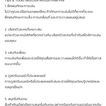
Tips & Tricks เพิ่มเติมสำหรับนัก Free Fire
1. ฝึกฝนทักษะการเล่น
ไม่ว่าคุณจะมีไอเทมเทพแค่ไหน ถ้าทักษะการเล่นไม่ดีก็ยากที่จะชนะ
ฝึกฝนทักษะการเล็ง การเคลื่อนที่ และการวางแผนอยู่เสมอ
2. เลือกตัวละครที่เหมาะสม
แต่ละตัวละครมีสกิลที่แตกต่างกัน เลือกตัวละครที่เข้ากับสไตล์การเล่น
ของคุณ
3. เล่นกับเพื่อน
การเล่นกับเพื่อนจะช่วยให้คุณสื่อสารและวางแผนได้ดีขึ้น ทำให้มีโอกาส
ชนะมากขึ้น
4. ดูสตรีมเมอร์/โปรเพลเยอร์
การดูสตรีมเมอร์หรือโปรเพลเยอร์เล่นจะช่วยให้คุณเรียนรู้เทคนิคและ
กลยุทธ์ใหม่ๆ
5. สนุกไปกับเกม
สิ่งสำคัญที่สุดคือการสนุกไปกับเกม อย่าเครียดกับการแข่งขันมากเกิน