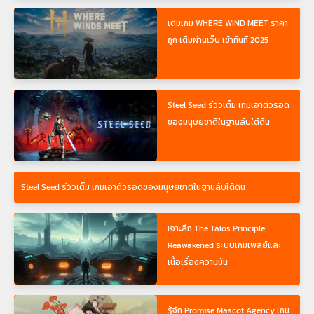
เติมเกม WHERE WIND MEET ราคา
ถูก เติมผ่านเว็บ เข้าทันที 2025
Steel Seed รีวิวเต็ม เกมเอาตัวรอด
ของมนุษยชาติในฐานลับใต้ดิน
Steel Seed รีวิวเต็ม เกมเอาตัวรอดของมนุษยชาติในฐานลับใต้ดิน
เจาะลึก The Talos Principle:
Reawakened ระบบเกมเพลย์และ
เนื้อเรื่องความมัน
รู้จัก Promise Mascot Agency เกม