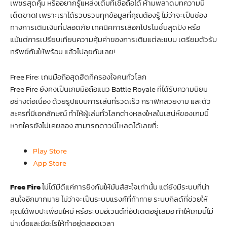
เพชรสุดคุ้ม หรืออยากรู้แหล่งเติมที่เชื่อถือได้ ห้ามพลาดบทความนี้
เด็ดขาด! เพราะเราได้รวบรวมทุกข้อมูลที่คุณต้องรู้ ไม่ว่าจะเป็นช่อง
ทางการเติมเงินที่ปลอดภัย เทคนิคการเลือกโปรโมชั่นสุดปัง หรือ
แม้แต่การเปรียบเทียบความคุ้มค่าของการเติมแต่ละแบบ เตรียมตัวรับ
ทรัพย์กันให้พร้อม แล้วไปลุยกันเลย!
Free Fire: เกมมือถือสุดฮิตที่ครองใจคนทั่วโลก
Free Fire ยังคงเป็นเกมมือถือแนว Battle Royale ที่ได้รับความนิยม
อย่างต่อเนื่อง ด้วยรูปแบบการเล่นที่รวดเร็ว กราฟิกสวยงาม และตัว
ละครที่มีเอกลักษณ์ ทำให้ผู้เล่นทั่วโลกต่างหลงใหลในเสน่ห์ของเกมนี้
หากใครยังไม่เคยลอง สามารถดาวน์โหลดได้เลยที่:
Play Store
App Store
Free Fire
ไม่ได้มีดีแค่การยิงกันให้มันส์สะใจเท่านั้น แต่ยังมีระบบที่น่า
สนใจอีกมากมาย ไม่ว่าจะเป็นระบบแรงค์ที่ท้าทาย ระบบกิลด์ที่ช่วยให้
คุณได้พบปะเพื่อนใหม่ หรือระบบอีเวนต์ที่อัปเดตอยู่เสมอ ทำให้เกมนี้ไม่
น่าเบื่อและมีอะไรให้ทำอยู่ตลอดเวลา