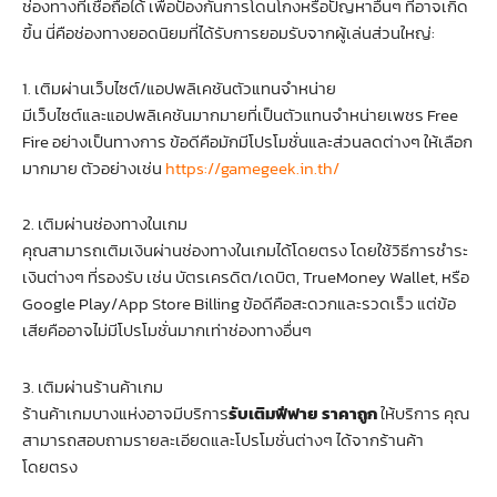
ช่องทางที่เชื่อถือได้ เพื่อป้องกันการโดนโกงหรือปัญหาอื่นๆ ที่อาจเกิด
ขึ้น นี่คือช่องทางยอดนิยมที่ได้รับการยอมรับจากผู้เล่นส่วนใหญ่:
1. เติมผ่านเว็บไซต์/แอปพลิเคชันตัวแทนจำหน่าย
มีเว็บไซต์และแอปพลิเคชันมากมายที่เป็นตัวแทนจำหน่ายเพชร Free
Fire อย่างเป็นทางการ ข้อดีคือมักมีโปรโมชั่นและส่วนลดต่างๆ ให้เลือก
มากมาย ตัวอย่างเช่น
https://gamegeek.in.th/
2. เติมผ่านช่องทางในเกม
คุณสามารถเติมเงินผ่านช่องทางในเกมได้โดยตรง โดยใช้วิธีการชำระ
เงินต่างๆ ที่รองรับ เช่น บัตรเครดิต/เดบิต, TrueMoney Wallet, หรือ
Google Play/App Store Billing ข้อดีคือสะดวกและรวดเร็ว แต่ข้อ
เสียคืออาจไม่มีโปรโมชั่นมากเท่าช่องทางอื่นๆ
3. เติมผ่านร้านค้าเกม
ร้านค้าเกมบางแห่งอาจมีบริการ
รับเติมฟีฟาย ราคาถูก
ให้บริการ คุณ
สามารถสอบถามรายละเอียดและโปรโมชั่นต่างๆ ได้จากร้านค้า
โดยตรง