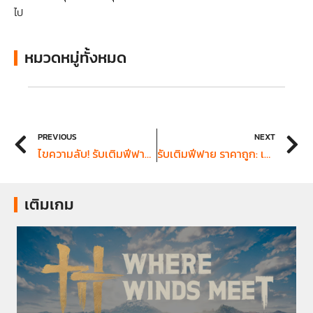
ไป
หมวดหมู่ทั้งหมด
Prev
N
PREVIOUS
NEXT
ไขความลับ! รับเติมฟีฟาย ราคาถูก จริงหรือหลอก? เติมยังไงให้คุ้มค่าที่สุด!
รับเติมฟีฟาย ราคาถูก: เติมยังไงให้คุ้มค่า นักรบ Free Fire ต้องรู้!
เติมเกม