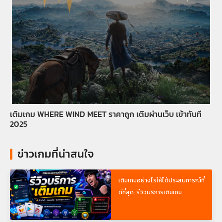
เติมเกม WHERE WIND MEET ราคาถูก เติมผ่านเว็บ เข้าทันที
เต
2025
ข่าวเกมที่น่าสนใจ
เติมเกมอย่างไรให้ได้ประสบการณ์ที่
ดีที่สุด: รีวิวบริการเติมเกม