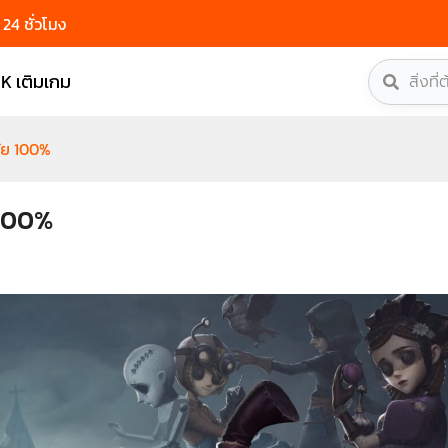
24 ชั่วโมง
K เติมเกม
ภัย 100%
 100%