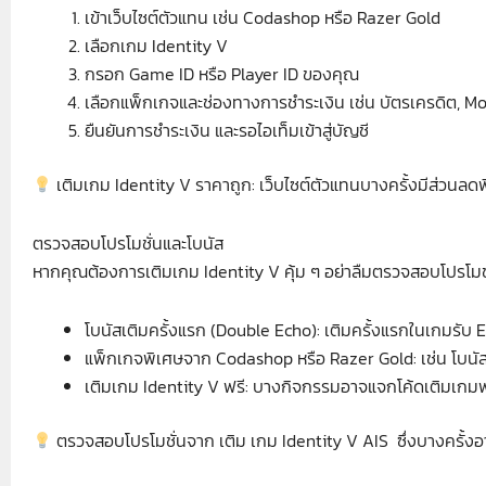
เข้าเว็บไซต์ตัวแทน เช่น Codashop หรือ Razer Gold
เลือกเกม Identity V
กรอก Game ID หรือ Player ID ของคุณ
เลือกแพ็กเกจและช่องทางการชำระเงิน เช่น บัตรเครดิต, Mo
ยืนยันการชำระเงิน และรอไอเท็มเข้าสู่บัญชี
เติมเกม Identity V ราคาถูก: เว็บไซต์ตัวแทนบางครั้งมีส่วนลดพิ
ตรวจสอบโปรโมชั่นและโบนัส
หากคุณต้องการเติมเกม Identity V คุ้ม ๆ อย่าลืมตรวจสอบโปรโมชั่
โบนัสเติมครั้งแรก (Double Echo): เติมครั้งแรกในเกมรับ E
แพ็กเกจพิเศษจาก Codashop หรือ Razer Gold: เช่น โบนั
เติมเกม Identity V ฟรี: บางกิจกรรมอาจแจกโค้ดเติมเกมฟ
ตรวจสอบโปรโมชั่นจาก เติม เกม Identity V AIS ซึ่งบางครั้งอ