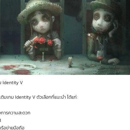
ม Identity V
ิมเกม Identity V ตัวเลือกที่แนะนำ ได้แก่:
ต้องการความสะดวก
d
ครือข่ายมือถือ