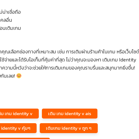
น่าเชื่อถือ
คคลอื่น
่อนเติมเกม
ากคุณเลือกช่องทางที่เหมาะสม เช่น การเติมผ่านร้านค้าในเกม หรือเว็บไซต
ช้จ่ายและได้รับไอเท็มที่คุ้มค่าที่สุด ไม่ว่าคุณจะมองหา เติมเกม Identity
บทความนี้หวังว่าจะช่วยให้การเติมเกมของคุณราบรื่นและสนุกมากยิ่งขึ้น!
ยกันเลย!
ติม เกม identity v
เติม เกม identity v ais
 identity v คุ้มๆ
เติมเกม identity v ถูก ๆ