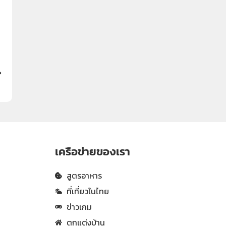
Next
เครือข่ายของเรา
สูตรอาหาร
ที่เที่ยวในไทย
ข่าวเกม
ตกแต่งบ้าน