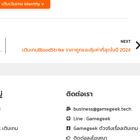
เติมเงินเกม identity v
NEXT
ร้านเติมเกม Roblox ราคาถูก แหล่งเติม Robux ที่ปลอดภัยและน่าเชื่อถือ 2024
เติมเกมBloodStrike ราคาถูกและคุ้มค่าที่สุดในปี 2024
่
ติดต่อเรา
ม
business@gamegeek.tech
Line : Gamegeek
 เติมเกม
Gamegeek ตัวจริงเรื่องเติมเกม
ติดต่อลงโฆษณา