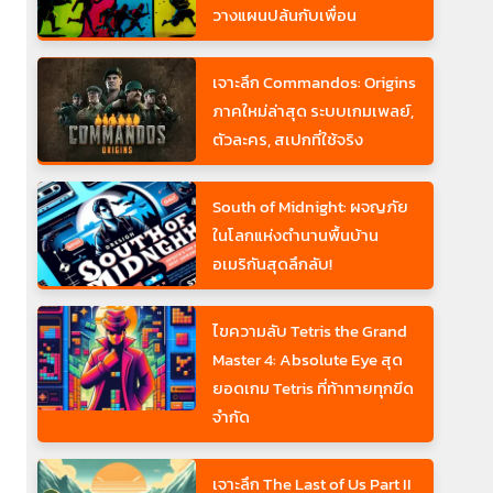
วางแผนปล้นกับเพื่อน
เจาะลึก Commandos: Origins
ภาคใหม่ล่าสุด ระบบเกมเพลย์,
ตัวละคร, สเปกที่ใช้จริง
South of Midnight: ผจญภัย
ในโลกแห่งตำนานพื้นบ้าน
อเมริกันสุดลึกลับ!
ไขความลับ Tetris the Grand
Master 4: Absolute Eye สุด
ยอดเกม Tetris ที่ท้าทายทุกขีด
จำกัด
เจาะลึก The Last of Us Part II