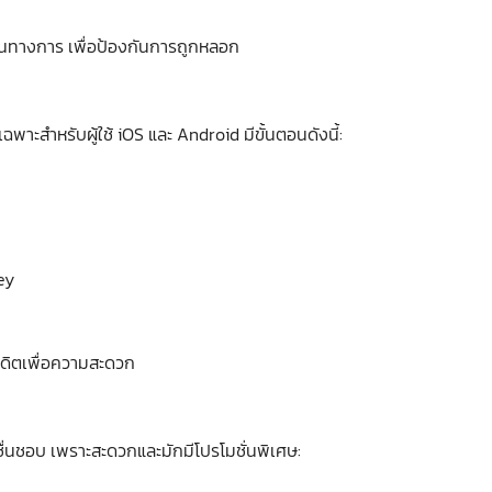
เป็นทางการ เพื่อป้องกันการถูกหลอก
พาะสำหรับผู้ใช้ iOS และ Android มีขั้นตอนดังนี้:
ey
ครดิตเพื่อความสะดวก
ชื่นชอบ เพราะสะดวกและมักมีโปรโมชั่นพิเศษ: