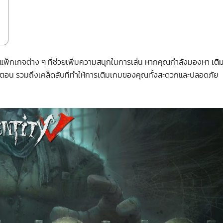
ละแพ็กเกจต่าง ๆ ที่ช่วยเพิ่มความสนุกในการเล่น หากคุณกำลังมองหา
เติ
ั้นตอน รวมถึงเคล็ดลับที่ทำให้การเติมเกมของคุณทั้งสะดวกและปลอดภัย