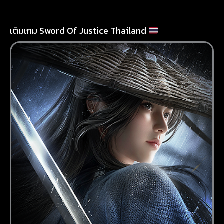
Skip
to
content
เติมเกม Sword Of Justice Thailand