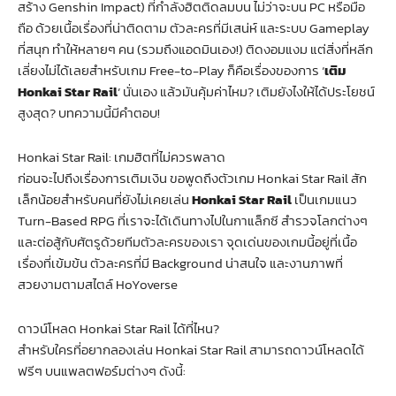
สร้าง Genshin Impact) ที่กำลังฮิตติดลมบน ไม่ว่าจะบน PC หรือมือ
ถือ ด้วยเนื้อเรื่องที่น่าติดตาม ตัวละครที่มีเสน่ห์ และระบบ Gameplay
ที่สนุก ทำให้หลายๆ คน (รวมถึงแอดมินเอง!) ติดงอมแงม แต่สิ่งที่หลีก
เลี่ยงไม่ได้เลยสำหรับเกม Free-to-Play ก็คือเรื่องของการ ‘
เติม
Honkai Star Rail
‘ นั่นเอง แล้วมันคุ้มค่าไหม? เติมยังไงให้ได้ประโยชน์
สูงสุด? บทความนี้มีคำตอบ!
Honkai Star Rail: เกมฮิตที่ไม่ควรพลาด
ก่อนจะไปถึงเรื่องการเติมเงิน ขอพูดถึงตัวเกม Honkai Star Rail สัก
เล็กน้อยสำหรับคนที่ยังไม่เคยเล่น
Honkai Star Rail
เป็นเกมแนว
Turn-Based RPG ที่เราจะได้เดินทางไปในกาแล็กซี สำรวจโลกต่างๆ
และต่อสู้กับศัตรูด้วยทีมตัวละครของเรา จุดเด่นของเกมนี้อยู่ที่เนื้อ
เรื่องที่เข้มข้น ตัวละครที่มี Background น่าสนใจ และงานภาพที่
สวยงามตามสไตล์ HoYoverse
ดาวน์โหลด Honkai Star Rail ได้ที่ไหน?
สำหรับใครที่อยากลองเล่น Honkai Star Rail สามารถดาวน์โหลดได้
ฟรีๆ บนแพลตฟอร์มต่างๆ ดังนี้: