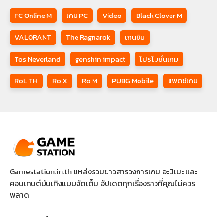
FC Online M
เกม PC
Video
Black Clover M
VALORANT
The Ragnarok
เกนชิน
Tos Neverland
genshin impact
โปรโมชั่นเกม
RoL TH
Ro X
Ro M
PUBG Mobile
แพตช์เกม
Gamestation.in.th แหล่งรวมข่าวสารวงการเกม อะนิเมะ และ
คอนเทนต์บันเทิงแบบจัดเต็ม อัปเดตทุกเรื่องราวที่คุณไม่ควร
พลาด