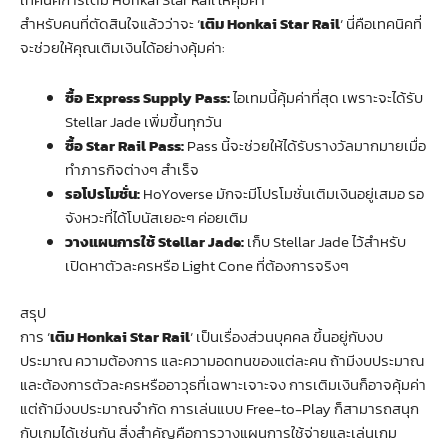
สำหรับคนที่ตัดสินใจแล้วว่าจะ ‘
เติม Honkai Star Rail
‘ นี่คือเทคนิคที่
จะช่วยให้คุณเติมเงินได้อย่างคุ้มค่า:
ซื้อ Express Supply Pass:
ไอเทมนี้คุ้มค่าที่สุด เพราะจะได้รับ
Stellar Jade เพิ่มขึ้นทุกวัน
ซื้อ Star Rail Pass:
Pass นี้จะช่วยให้ได้รับรางวัลมากมายเมื่อ
ทำภารกิจต่างๆ สำเร็จ
รอโปรโมชั่น:
HoYoverse มักจะมีโปรโมชั่นเติมเงินอยู่เสมอ รอ
จังหวะที่ได้โบนัสเยอะๆ ค่อยเติม
วางแผนการใช้ Stellar Jade:
เก็บ Stellar Jade ไว้สำหรับ
เปิดหาตัวละครหรือ Light Cone ที่ต้องการจริงๆ
สรุป
การ ‘
เติม Honkai Star Rail
‘ เป็นเรื่องส่วนบุคคล ขึ้นอยู่กับงบ
ประมาณ ความต้องการ และความอดทนของแต่ละคน ถ้ามีงบประมาณ
และต้องการตัวละครหรืออาวุธที่เฉพาะเจาะจง การเติมเงินก็อาจคุ้มค่า
แต่ถ้ามีงบประมาณจำกัด การเล่นแบบ Free-to-Play ก็สามารถสนุก
กับเกมได้เช่นกัน สิ่งสำคัญคือการวางแผนการใช้จ่ายและเล่นเกม