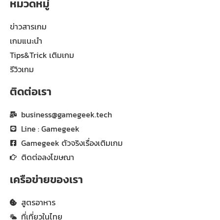
หมวดหมู่
ข่าวสารเกม
เกมแนะนำ
Tips&Trick เติมเกม
รีวิวเกม
ติดต่อเรา
business@gamegeek.tech
Line : Gamegeek
Gamegeek ตัวจริงเรื่องเติมเกม
ติดต่อลงโฆษณา
เครือข่ายของเรา
สูตรอาหาร
ที่เที่ยวในไทย