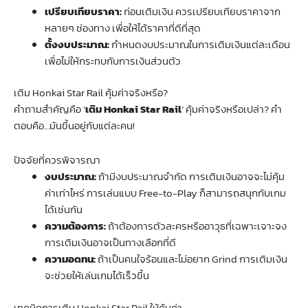
เปรียบเทียบราคา:
ก่อนเติมเงิน ควรเปรียบเทียบราคาจาก
หลายๆ ช่องทาง เพื่อให้ได้ราคาที่ดีที่สุด
ตั้งงบประมาณ:
กำหนดงบประมาณในการเติมเงินแต่ละเดือน
เพื่อไม่ให้กระทบกับการเงินส่วนตัว
เติม Honkai Star Rail คุ้มค่าจริงหรือ?
คำถามสำคัญคือ ‘
เติม Honkai Star Rail
‘ คุ้มค่าจริงหรือเปล่า? คำ
ตอบคือ…มันขึ้นอยู่กับแต่ละคน!
ปัจจัยที่ควรพิจารณา
งบประมาณ:
ถ้ามีงบประมาณจำกัด การเติมเงินอาจจะไม่คุ้ม
ค่าเท่าไหร่ การเล่นแบบ Free-to-Play ก็สามารถสนุกกับเกม
ได้เช่นกัน
ความต้องการ:
ถ้าต้องการตัวละครหรืออาวุธที่เฉพาะเจาะจง
การเติมเงินอาจเป็นทางเลือกที่ดี
ความอดทน:
ถ้าเป็นคนใจร้อนและไม่อยาก Grind การเติมเงิน
จะช่วยให้เล่นเกมได้เร็วขึ้น
เทคนิคการเติม Honkai Star Rail ให้คุ้มค่า