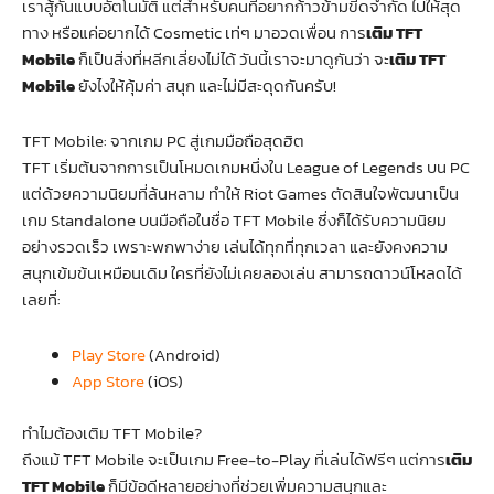
เราสู้กันแบบอัตโนมัติ แต่สำหรับคนที่อยากก้าวข้ามขีดจำกัด ไปให้สุด
ทาง หรือแค่อยากได้ Cosmetic เท่ๆ มาอวดเพื่อน การ
เติม TFT
Mobile
ก็เป็นสิ่งที่หลีกเลี่ยงไม่ได้ วันนี้เราจะมาดูกันว่า จะ
เติม TFT
Mobile
ยังไงให้คุ้มค่า สนุก และไม่มีสะดุดกันครับ!
TFT Mobile: จากเกม PC สู่เกมมือถือสุดฮิต
TFT เริ่มต้นจากการเป็นโหมดเกมหนึ่งใน League of Legends บน PC
แต่ด้วยความนิยมที่ล้นหลาม ทำให้ Riot Games ตัดสินใจพัฒนาเป็น
เกม Standalone บนมือถือในชื่อ TFT Mobile ซึ่งก็ได้รับความนิยม
อย่างรวดเร็ว เพราะพกพาง่าย เล่นได้ทุกที่ทุกเวลา และยังคงความ
สนุกเข้มข้นเหมือนเดิม ใครที่ยังไม่เคยลองเล่น สามารถดาวน์โหลดได้
เลยที่:
Play Store
(Android)
App Store
(iOS)
ทำไมต้องเติม TFT Mobile?
ถึงแม้ TFT Mobile จะเป็นเกม Free-to-Play ที่เล่นได้ฟรีๆ แต่การ
เติม
TFT Mobile
ก็มีข้อดีหลายอย่างที่ช่วยเพิ่มความสนุกและ