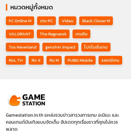
หมวดหมู่ทั้งหมด
FC Online M
เกม PC
Video
Black Clover M
VALORANT
The Ragnarok
เกนชิน
Tos Neverland
genshin impact
โปรโมชั่นเกม
RoL TH
Ro X
Ro M
PUBG Mobile
แพตช์เกม
Gamestation.in.th แหล่งรวมข่าวสารวงการเกม อะนิเมะ และ
คอนเทนต์บันเทิงแบบจัดเต็ม อัปเดตทุกเรื่องราวที่คุณไม่ควร
พลาด