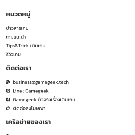
หมวดหมู่
ข่าวสารเกม
เกมแนะนำ
Tips&Trick เติมเกม
รีวิวเกม
ติดต่อเรา
business@gamegeek.tech
Line : Gamegeek
Gamegeek ตัวจริงเรื่องเติมเกม
ติดต่อลงโฆษณา
เครือข่ายของเรา