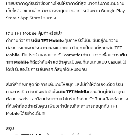
เทียบราคาดูก่อนว่าช่องทางไหนให้ราคาดีที่สุด บางครั้งการเติมผ่าน
เว็บไซต์ตัวแทนจำหน่าย อาจจะคุ้มค่ากว่าการเติมผ่าน Google Play
Store / App Store โดยตรง
เติม TFT Mobile: คุ้มค่าหรือไม่?
คำถามที่ว่าการ
เติม TFT Mobile
คุ้มค่าหรือไม่นั้น ขึ้นอยู่กับความ
ต้องการและงบประมาณของแต่ละคน ถ้าคุณเป็นคนที่ชอบเล่น TFT
Mobile เป็นประจำ และอยากได้ Cosmetic เท่ๆ มาอวดเพื่อน การ
เติม
TFT Mobile
ก็ถือว่าคุ้มค่า แต่ถ้าคุณเป็นคนที่เล่นเกมแบบ Casual ไม่
ได้ซีเรียสอะไร การเล่นฟรีๆ ก็สนุกได้เหมือนกัน
สิ่งที่สำคัญที่สุดคือ การเล่นเกมให้สนุก และไม่ทำให้ตัวเองเดือดร้อน
ทางการเงิน ก่อนที่จะตัดสินใจ
เติม TFT Mobile
ลองคิดดูให้ดีว่าคุณ
ต้องการอะไร และมีงบประมาณเท่าไหร่ แล้วค่อยตัดสินใจเลือกช่องทาง
ที่คุ้มค่าที่สุดสำหรับคุณ เพียงเท่านี้คุณก็จะสามารถสนุกกับ TFT
Mobile ได้อย่างเต็มที่!
สรุป