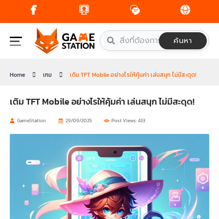
Skip
to
content
ค้นหา
Home
เกม
เติม TFT Mobile อย่างไรให้คุ้มค่า เล่นสนุก ไม่มีสะดุด!
เติม TFT Mobile อย่างไรให้คุ้มค่า เล่นสนุก ไม่มีสะดุด!
GameStation
29/09/2025
Post Views: 433