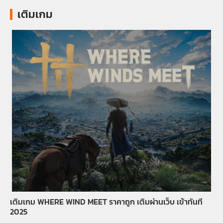
เติมเกม
เติมเกม WHERE WIND MEET ราคาถูก เติมผ่านเว็บ เข้าทันที
เต
2025