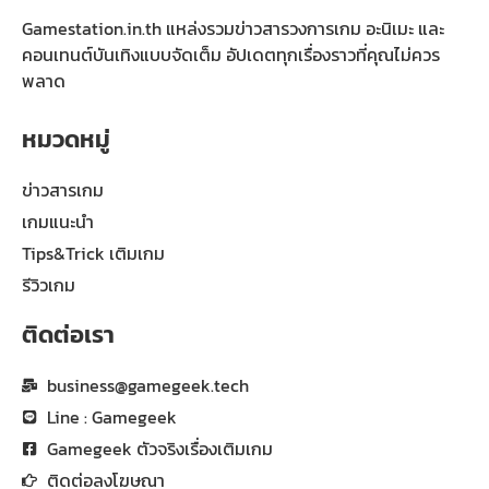
Gamestation.in.th แหล่งรวมข่าวสารวงการเกม อะนิเมะ และ
คอนเทนต์บันเทิงแบบจัดเต็ม อัปเดตทุกเรื่องราวที่คุณไม่ควร
พลาด
หมวดหมู่
ข่าวสารเกม
เกมแนะนำ
Tips&Trick เติมเกม
รีวิวเกม
ติดต่อเรา
business@gamegeek.tech
Line : Gamegeek
Gamegeek ตัวจริงเรื่องเติมเกม
ติดต่อลงโฆษณา