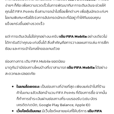
ง่ายๆ ก็คือ เพื่อความรวดเร็วในการพัฒนาทีม! การเติมเงินจะช่วยให้
คุณได้ FIFA Points ซึ่งสามารถนำไปซื้อแพ็กต่างๆ เพื่อลุ้นนักเตะเก่งๆ
ไอเทมพิเศษ หรือใช้เร่งการอัปเกรดนักเตะที่มีอยู่ ทำให้ทีมของคุณ
แข็งแกร่งขึ้นอย่างรวดเร็ว
แต่! การเติมเงินไม่ใช่ทุกอย่างนะครับ
เติม FIFA Mobile
อย่างเดียวไม่
ได้การันตีว่าคุณจะเก่งขึ้นได้ สิ่งสำคัญคือการวางแผนการเล่น การฝึก
ซ้อม และการเข้าใจกลไกของเกมด้วย
ช่องทางการ เติม FIFA Mobile ยอดนิยม
มาดูกันว่ามีช่องทางไหนบ้างที่เราสามารถ
เติม FIFA Mobile
ได้อย่าง
สะดวกและปลอดภัย:
ในเกมโดยตรง:
เป็นช่องทางที่ง่ายที่สุด เพียงแค่เข้าไปที่ร้าน
ค้าในเกม แล้วเลือกจำนวน FIFA Points ที่ต้องการซื้อ จากนั้น
ก็ทำการชำระเงินผ่านช่องทางที่ระบบรองรับ (เช่น บัตร
เครดิต/เดบิต, Google Play Balance, Apple ID)
เว็บไซต์เติมเกม:
มีเว็บไซต์หลายแห่งที่ให้บริการ
เติม FIFA