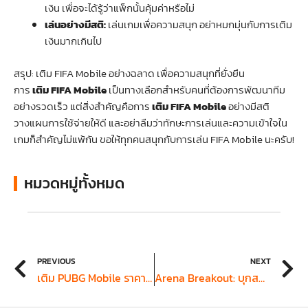
เงิน เพื่อจะได้รู้ว่าแพ็กนั้นคุ้มค่าหรือไม่
เล่นอย่างมีสติ:
เล่นเกมเพื่อความสนุก อย่าหมกมุ่นกับการเติม
เงินมากเกินไป
สรุป: เติม FIFA Mobile อย่างฉลาด เพื่อความสนุกที่ยั่งยืน
การ
เติม FIFA Mobile
เป็นทางเลือกสำหรับคนที่ต้องการพัฒนาทีม
อย่างรวดเร็ว แต่สิ่งสำคัญคือการ
เติม FIFA Mobile
อย่างมีสติ
วางแผนการใช้จ่ายให้ดี และอย่าลืมว่าทักษะการเล่นและความเข้าใจใน
เกมก็สำคัญไม่แพ้กัน ขอให้ทุกคนสนุกกับการเล่น FIFA Mobile นะครับ!
หมวดหมู่ทั้งหมด
Prev
N
PREVIOUS
NEXT
เติม PUBG Mobile ราคาถูก: คุ้มค่าทุกบาททุกสตางค์ สู่ชัยชนะ!
Arena Breakout: บุกสมรภูมิสุดเดือด เติมเงินยังไงให้คุ้มค่า ฉบับเกมเมอร์สายประหยัด!