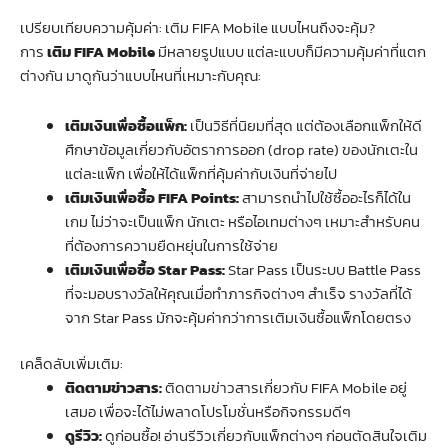
เปรียบเทียบความคุ้มค่า: เติม FIFA Mobile แบบไหนถึงจะคุ้ม?
การ
เติม FIFA Mobile
มีหลายรูปแบบ แต่ละแบบก็มีความคุ้มค่าที่แตก
ต่างกัน มาดูกันว่าแบบไหนที่เหมาะกับคุณ:
เติมเงินเพื่อซื้อแพ็ก:
เป็นวิธีที่นิยมที่สุด แต่ต้องเลือกแพ็กให้ดี
ศึกษาข้อมูลเกี่ยวกับอัตราการออก (drop rate) ของนักเตะใน
แต่ละแพ็ก เพื่อให้ได้แพ็กที่คุ้มค่ากับเงินที่จ่ายไป
เติมเงินเพื่อซื้อ FIFA Points:
สามารถนำไปใช้ซื้ออะไรก็ได้ใน
เกม ไม่ว่าจะเป็นแพ็ก นักเตะ หรือไอเทมต่างๆ เหมาะสำหรับคน
ที่ต้องการความยืดหยุ่นในการใช้จ่าย
เติมเงินเพื่อซื้อ Star Pass:
Star Pass เป็นระบบ Battle Pass
ที่จะมอบรางวัลให้คุณเมื่อทำภารกิจต่างๆ สำเร็จ รางวัลที่ได้
จาก Star Pass มักจะคุ้มค่ากว่าการเติมเงินซื้อแพ็กโดยตรง
เคล็ดลับเพิ่มเติม:
ติดตามข่าวสาร:
ติดตามข่าวสารเกี่ยวกับ FIFA Mobile อยู่
เสมอ เพื่อจะได้ไม่พลาดโปรโมชั่นหรือกิจกรรมดีๆ
ดูรีวิว:
ดูก่อนซื้อ! อ่านรีวิวเกี่ยวกับแพ็กต่างๆ ก่อนตัดสินใจเติม