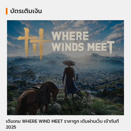
บัตรเติมเงิน
เติมเกม WHERE WIND MEET ราคาถูก เติมผ่านเว็บ เข้าทันที
เต
2025