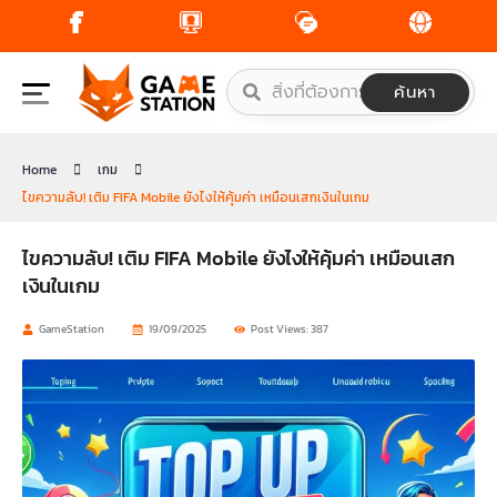
Skip
to
content
ค้นหา
Home
เกม
ไขความลับ! เติม FIFA Mobile ยังไงให้คุ้มค่า เหมือนเสกเงินในเกม
ไขความลับ! เติม FIFA Mobile ยังไงให้คุ้มค่า เหมือนเสก
เงินในเกม
GameStation
19/09/2025
Post Views: 387