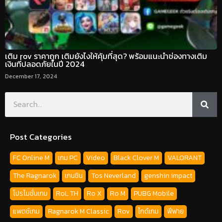
เติม rov ราคาถูก เติมยังไงให้คุ้มที่สุด? พร้อมแนะนำช่องทางเติม
เงินที่ปลอดภัยในปี 2024
December 17, 2024
Search
Post Categories
FC Online M
เกม PC
Video
Black Clover M
VALORANT
The Ragnarok
เกนชิน
Tos Neverland
genshin impact
โปรโมชั่นเกม
RoL TH
Ro X
Ro M
PUBG Mobile
แพตช์เกม
Ragnarok M Classic
Rov
ไกด์เกม
ฟีฟาย