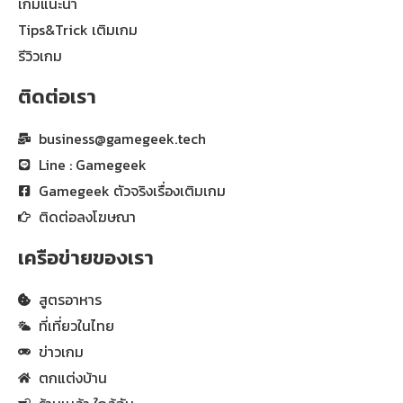
เกมแนะนำ
Tips&Trick เติมเกม
รีวิวเกม
ติดต่อเรา
business@gamegeek.tech
Line : Gamegeek
Gamegeek ตัวจริงเรื่องเติมเกม
ติดต่อลงโฆษณา
เครือข่ายของเรา
สูตรอาหาร
ที่เที่ยวในไทย
ข่าวเกม
ตกแต่งบ้าน