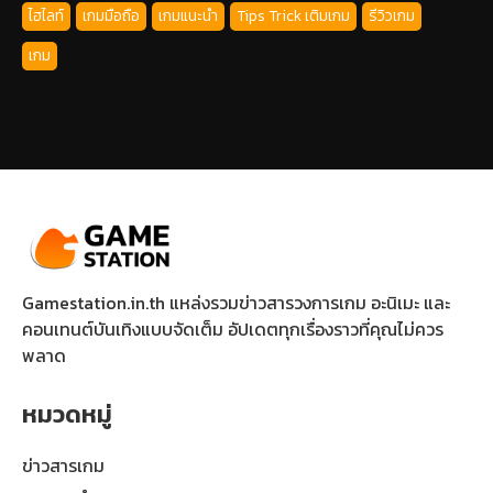
ไฮไลท์
เกมมือถือ
เกมแนะนำ
Tips Trick เติมเกม
รีวิวเกม
เกม
Gamestation.in.th แหล่งรวมข่าวสารวงการเกม อะนิเมะ และ
คอนเทนต์บันเทิงแบบจัดเต็ม อัปเดตทุกเรื่องราวที่คุณไม่ควร
พลาด
หมวดหมู่
ข่าวสารเกม