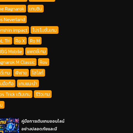
he Ragnarok
เกนชิน
os Neverland
enshin impact
โปรโมชั่นเกม
oL TH
Ro X
Ro M
UBG Mobile
แพตช์เกม
gnarok M Classic
Rov
ด์เกม
ฟีฟาย
ไฮไลท์
มมือถือ
เกมแนะนำ
ps Trick เติมเกม
รีวิวเกม
กม
คู่มือการเติมเกมออนไลน์
อย่างปลอดภัยและมี