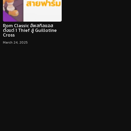
Rom Classic อัพสกิลแอส
ตั้งแต่ 1 Thief สู่ Guillotine
Cross
March 24, 2025