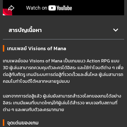
สารบัญเนื้อหา
เกมเพลย์ Visions of Mana
เกมเพลย์ของ Visions of Mana เป็นเกมแนว Action RPG แบบ
3D ผู้เล่นสามารถควบคุมตัวละครได้อิสระ และใช้ท่าโจมตีต่าง ๆ เพื่อ
ต่อสู้กับศัตรู เกมมีระบบการต่อสู้ที่รวดเร็วและลื่นไหล ผู้เล่นสามารถ
คอมโบท่าโจมตีได้หลากหลายรูปแบบ
นอกจากการต่อสู้แล้ว ผู้เล่นยังสามารถสำรวจโลกของเกมได้อย่าง
อิสระ เกมมีแผนที่ขนาดใหญ่ให้ผู้เล่นได้สำรวจ พบเจอกับสถานที่
ต่าง ๆ และพบกับตัวละครมากมาย
จุดเด่นของเกม