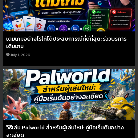
เติมเกมอย่างไรให้ได้ประสบการณ์ที่ดีที่สุด: รีวิวบริการ
เติมเกม
July 1, 2026
วิธีเล่น Palworld สำหรับผู้เล่นใหม่: คู่มือเริ่มต้นอย่าง
ละเอียด