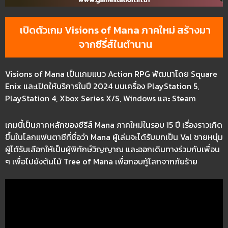
เปิดตัวเกม Visions of Mana ภาคใหม่ สร้างมา
จากซีรี่ส์ในตำนาน
Visions of Mana เป็นเกมแนว Action RPG พัฒนาโดย Square
Enix และเปิดให้บริการในปี 2024 บนเครื่อง PlayStation 5,
PlayStation 4, Xbox Series X/S, Windows และ Steam
เกมนี้เป็นภาคหลักของซีรีส์
Mana
ภาคใหม่ในรอบ
15
ปี เรื่องราวเกิด
ขึ้นในโลกแฟนตาซีที่ชื่อว่า
Mana
ผู้เล่นจะได้รับบทเป็น
Val
ชายหนุ่ม
ผู้ได้รับเลือกให้เป็นผู้พิทักษ์วิญญาณ และออกเดินทางร่วมกับเพื่อน
ๆ เพื่อไปยังต้นไม้
Tree of Mana
เพื่อกอบกู้โลกจากภัยร้าย