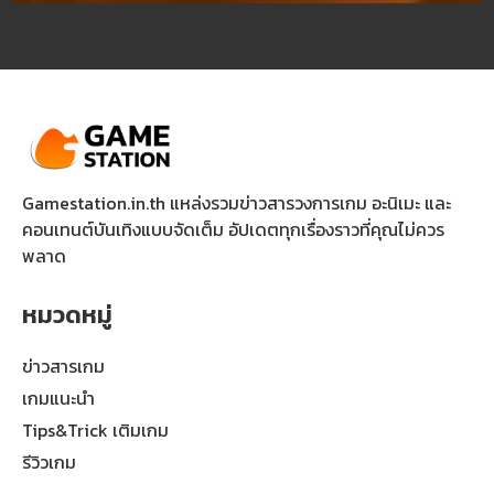
Gamestation.in.th แหล่งรวมข่าวสารวงการเกม อะนิเมะ และ
คอนเทนต์บันเทิงแบบจัดเต็ม อัปเดตทุกเรื่องราวที่คุณไม่ควร
พลาด
หมวดหมู่
ข่าวสารเกม
เกมแนะนำ
Tips&Trick เติมเกม
รีวิวเกม