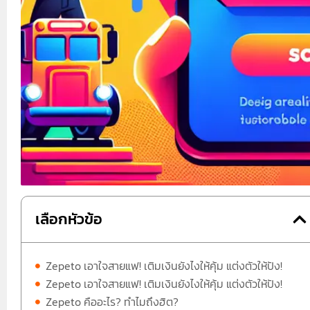
เลือกหัวข้อ
Zepeto เอาใจสายแฟ! เติมเงินยังไงให้คุ้ม แต่งตัวให้ปัง!
Zepeto เอาใจสายแฟ! เติมเงินยังไงให้คุ้ม แต่งตัวให้ปัง!
Zepeto คืออะไร? ทำไมถึงฮิต?