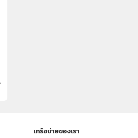
Next
เครือข่ายของเรา