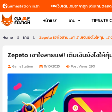
Skip
Gamestation.in.th
เว็บเติมเกมราคาถูก เติมเกมตลอด 
to
content
หน้าแรก
เกม
TIPS&TRIC
Home
เกม
Zepeto เอาใจสายแฟ! เติมเงินยังไงให้คุ้ม แต่งต
Zepeto เอาใจสายแฟ! เติมเงินยังไงให้คุ้ม
GameStation
11/10/2025
Post Views: 290