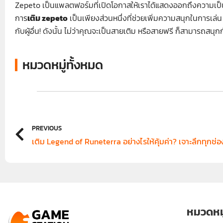
Zepeto เป็นแพลตฟอร์มที่เปิดโอกาสให้เราได้แสดงออกถึงความเป็
การ
เติม zepeto
เป็นเพียงส่วนหนึ่งที่ช่วยเพิ่มความสนุกในการเล่น
กับผู้อื่น! ดังนั้น ไม่ว่าคุณจะเป็นสายเติม หรือสายฟรี ก็สามารถสนุกก
หมวดหมู่ทั้งหมด
Prev
PREVIOUS
หมวดหมู