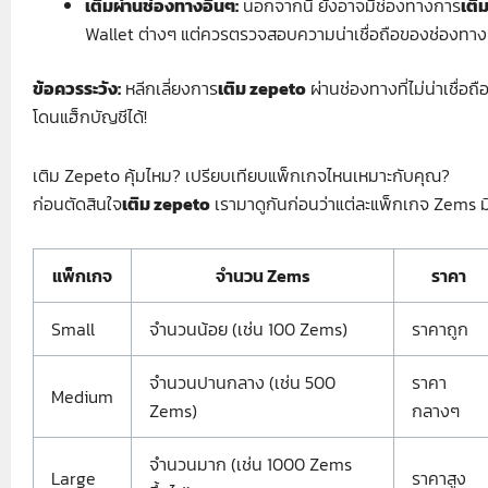
เติมผ่านช่องทางอื่นๆ:
นอกจากนี้ ยังอาจมีช่องทางการ
เติ
Wallet ต่างๆ แต่ควรตรวจสอบความน่าเชื่อถือของช่องทางเห
ข้อควรระวัง:
หลีกเลี่ยงการ
เติม zepeto
ผ่านช่องทางที่ไม่น่าเชื่อ
โดนแฮ็กบัญชีได้!
เติม Zepeto คุ้มไหม? เปรียบเทียบแพ็กเกจไหนเหมาะกับคุณ?
ก่อนตัดสินใจ
เติม zepeto
เรามาดูกันก่อนว่าแต่ละแพ็กเกจ Zems มี
แพ็กเกจ
จำนวน Zems
ราคา
Small
จำนวนน้อย (เช่น 100 Zems)
ราคาถูก
จำนวนปานกลาง (เช่น 500
ราคา
Medium
Zems)
กลางๆ
จำนวนมาก (เช่น 1000 Zems
Large
ราคาสูง