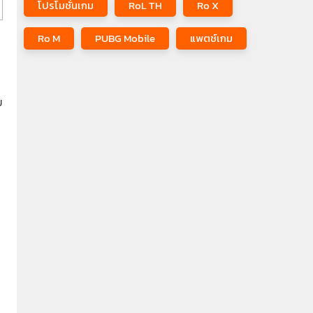
โปรโมชั่นเกม
RoL TH
Ro X
Ro M
PUBG Mobile
แพตช์เกม
ย