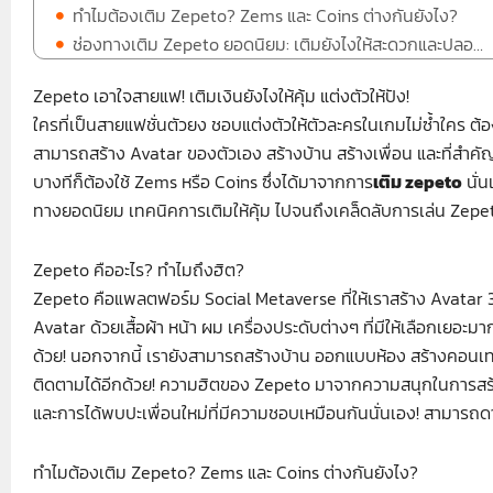
ทำไมต้องเติม Zepeto? Zems และ Coins ต่างกันยังไง?
ช่องทางเติม Zepeto ยอดนิยม: เติมยังไงให้สะดวกและปลอดภัย?
เติม Zepeto คุ้มไหม? เปรียบเทียบแพ็กเกจไหนเหมาะกับคุณ?
Zepeto เอาใจสายแฟ! เติมเงินยังไงให้คุ้ม แต่งตัวให้ปัง!
เทคนิคการเล่น Zepeto ให้สนุกยิ่งขึ้น (ถึงไม่เติมก็ปังได้!)
ใครที่เป็นสายแฟชั่นตัวยง ชอบแต่งตัวให้ตัวละครในเกมไม่ซ้ำใคร ต้อ
สรุป: Zepeto ไม่ได้มีแค่เติมเงิน แต่มันคือ Community!
สามารถสร้าง Avatar ของตัวเอง สร้างบ้าน สร้างเพื่อน และที่สำคัญ แ
เติมเกม WHERE WIND MEET ราคาถูก เติมผ่านเว็บ เข้าทันที 2025
บางทีก็ต้องใช้ Zems หรือ Coins ซึ่งได้มาจากการ
เติม zepeto
นั่น
เติม เกม Delta Force Garena ราคาคุ้ม เติมไว ได้ของครบ
ทางยอดนิยม เทคนิคการเติมให้คุ้ม ไปจนถึงเคล็ดลับการเล่น Zepeto ใ
เติมเกม Ragnarok M Classic ราคาถูก เติมง่าย ได้ไว ปลอดภัย 100%
เติมเกม WHERE WIND MEET ราคาถูก เติมผ่านเว็บ เข้าทันที 2025
Zepeto คืออะไร? ทำไมถึงฮิต?
เติม เกม Delta Force Garena ราคาคุ้ม เติมไว ได้ของครบ
Zepeto คือแพลตฟอร์ม Social Metaverse ที่ให้เราสร้าง Avatar 3D 
เติมเกม Ragnarok M Classic ราคาถูก เติมง่าย ได้ไว ปลอดภัย 100%
Avatar ด้วยเสื้อผ้า หน้า ผม เครื่องประดับต่างๆ ที่มีให้เลือกเยอ
เติมเกมอย่างไรให้ได้ประสบการณ์ที่ดีที่สุด: รีวิวบริการเติมเกม
ด้วย! นอกจากนี้ เรายังสามารถสร้างบ้าน ออกแบบห้อง สร้างคอนเทนต์ต
เติมเกม WHERE WIND MEET ราคาถูก เติมผ่านเว็บ เข้าทันที 2025
ติดตามได้อีกด้วย! ความฮิตของ Zepeto มาจากความสนุกในการสร
Steel Seed รีวิวเต็ม เกมเอาตัวรอดของมนุษยชาติในฐานลับใต้ดิน
และการได้พบปะเพื่อนใหม่ที่มีความชอบเหมือนกันนั่นเอง! สามารถดา
Steel Seed รีวิวเต็ม เกมเอาตัวรอดของมนุษยชาติในฐานลับใต้ดิน
เจาะลึก The Talos Principle: Reawakened ระบบเกมเพลย์และเนื้อเรื่องความมัน
ทำไมต้องเติม Zepeto? Zems และ Coins ต่างกันยังไง?
รู้จัก Promise Mascot Agency เกมอินดี้มาแรงบน เปิดโลกสุดเพี้ยน