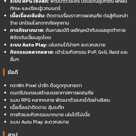
ระบบ RPG เชิงลึก:
พัฒนาตัวละคร ปรับแต่งอุปกรณ์ ฝึกฝน
ทักษะ และเรียนรู้เวทมนตร์
เนื้อเรื่องเข้มข้น:
ติดตามเรื่องราวการผจญภัย ต่อสู้กับเหล่า
ร้าย ปกป้องโลกจากภัยคุกคาม
ภารกิจมากมาย:
ค้นหาสมบัติ เผชิญหน้ากับบอสสุดท้าทาย
พิชิตดันเจี้ยนสุดโหด
ระบบ Auto Play:
เล่นเกมได้ง่ายๆ สะดวกสบาย
กิจกรรมหลากหลาย:
เข้าร่วมกิจกรรม PvP, GvG, Raid และ
อื่นๆ
ข้อดี
กราฟิก Pixel น่ารัก ดึงดูดทุกสายตา
ดนตรีประกอบสร้างบรรยากาศการผจญภัย
ระบบ RPG หลากหลาย พัฒนาตัวละครได้อย่างอิสระ
เนื้อเรื่องน่าติดตาม ลุ้นระทึก
ภารกิจและกิจกรรมมากมาย เล่นได้ไม่เบื่อ
ระบบ Auto Play สะดวกสบาย
สรุป