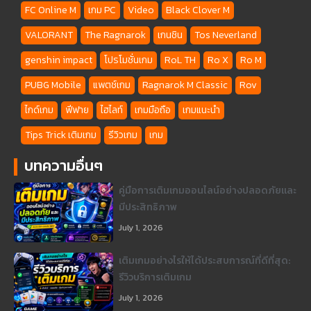
FC Online M
เกม PC
Video
Black Clover M
VALORANT
The Ragnarok
เกนชิน
Tos Neverland
genshin impact
โปรโมชั่นเกม
RoL TH
Ro X
Ro M
PUBG Mobile
แพตช์เกม
Ragnarok M Classic
Rov
ไกด์เกม
ฟีฟาย
ไฮไลท์
เกมมือถือ
เกมแนะนำ
Tips Trick เติมเกม
รีวิวเกม
เกม
บทความอื่นๆ
คู่มือการเติมเกมออนไลน์อย่างปลอดภัยและ
มีประสิทธิภาพ
July 1, 2026
เติมเกมอย่างไรให้ได้ประสบการณ์ที่ดีที่สุด:
รีวิวบริการเติมเกม
July 1, 2026