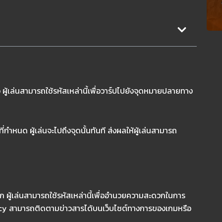
ว ผู้เล่นสามารถใช้รหัสเหล่านี้เพื่อวาร์ปไปยังจุดหมายปลายทาง
ี่กำหนด ผู้เล่นจะไปถึงจุดนั้นทันที ส่งผลให้ผู้เล่นสามารถ
ก ผู้เล่นสามารถใช้รหัสเหล่านี้เพื่ออำนวยความสะดวกในการ
egacy สามารถติดตามข่าวสารได้บนเว็บไซต์ทางการของเกมหรือ